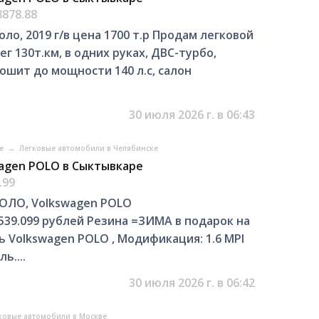
8878.88
ло, 2019 г/в цена 1700 т.р Продам легковой
ег 130т.км, в одних руках, ДВС-турбо,
прошит до мощности 140 л.с, салон
30 июля 2026 г. в 06:43
ке
→
Легковые автомобили в Челябинске
agen POLO в Сыктывкаре
.99
ПОЛО, Volkswagen POLO
539.099 рублей Резина =ЗИМА в подарок на
 Volkswagen POLO , Модификация: 1.6 MPI
ь....
30 июля 2026 г. в 06:42
ковые автомобили в Москве