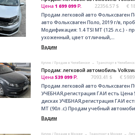
Цена
1 699 099
22356.57 $
€ 1
Р.
Продам легковой авто Фольксваген По
авто Фольксваген Поло, 2019 г/в, проб
Модификация: 1.4 TSI MT (125 л.с.) - 
ухоженный, цвет отличный,...
Вадим
Куплю / Продам в Челябинске
→
Транспорт в Челябинс
Продам: легковой автомобиль Volksw
Цена
539 099
7093.41 $
€ 5989
Р.
Продам легковой авто Фольксваген 
УЧЕБНАЯ,регистрация ГАИ есть Цена 
дисках УЧЕБНАЯ,регистрация ГАИ есть
MT (90л .с) Прoдам учебный aвтомобил
Вадим
Куплю / Продам в Москве
→
Транспорт в Москве
→
Лег