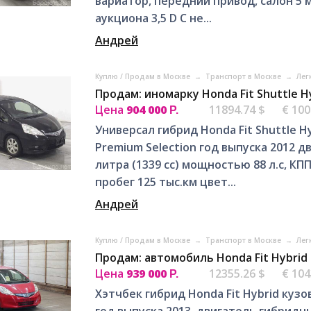
вариатор, передний привод, салон 5 
аукциона 3,5 D C не...
Андрей
Куплю / Продам в Москве
→
Транспорт в Москве
→
Лег
Продам: иномарку Honda Fit Shuttle H
Цена
904 000
11894.74 $
€ 100
Р.
Универсал гибрид Honda Fit Shuttle H
Premium Selection год выпуска 2012 
литра (1339 cc) мощностью 88 л.с, КП
пробег 125 тыс.км цвет...
Андрей
Куплю / Продам в Москве
→
Транспорт в Москве
→
Лег
Продам: автомобиль Honda Fit Hybrid
Цена
939 000
12355.26 $
€ 104
Р.
Хэтчбек гибрид Honda Fit Hybrid кузо
год выпуска 2013, двигатель гибридны