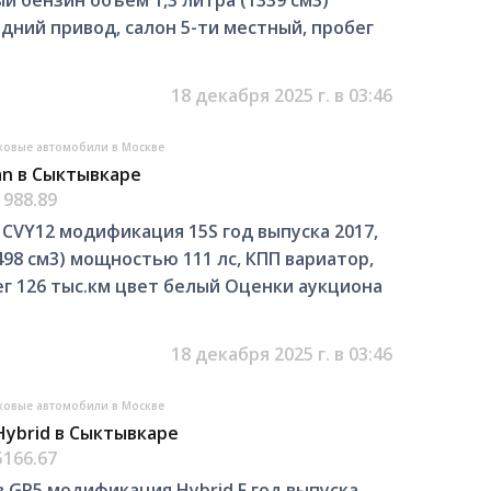
дний привод, салон 5-ти местный, пробег
18 декабря 2025 г. в 03:46
ковые автомобили в Москве
an в Сыктывкаре
1988.89
в CVY12 модификация 15S год выпуска 2017,
498 см3) мощностью 111 лс, КПП вариатор,
ег 126 тыс.км цвет белый Оценки аукциона
18 декабря 2025 г. в 03:46
ковые автомобили в Москве
Hybrid в Сыктывкаре
5166.67
в GP5 модификация Hybrid F год выпуска