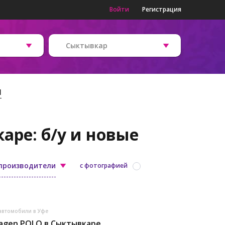
Войти
Регистрация
Сыктывкар
и
ре: б/у и новые
 производители
с фотографией
автомобили в Уфе
agen POLO в Сыктывкаре