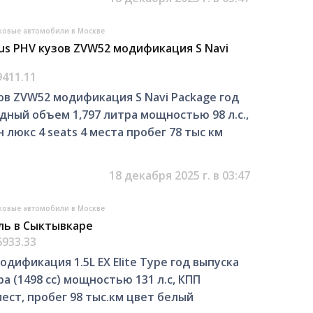
ковые автомобили в Москве
us PHV кузов ZVW52 модификация S Navi
9411.11
ов ZVW52 модификация S Navi Package год
дный объем 1,797 литра мощностью 98 л.с.,
люкс 4 seats 4 места пробег 78 тыс км
18 декабря 2025 г. в 03:47
ковые автомобили в Москве
ль в Сыктывкаре
6933.33
одификация 1.5L EX Elite Type год выпуска
а (1498 cc) мощностью 131 л.с, КПП
мест, пробег 98 тыс.км цвет белый