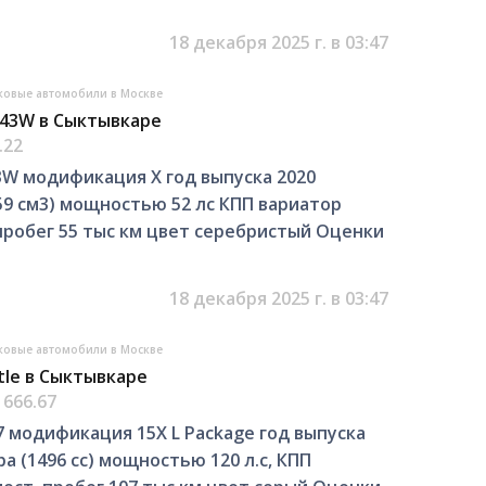
18 декабря 2025 г. в 03:47
ковые автомобили в Москве
B43W в Сыктывкаре
.22
43W модификация X год выпуска 2020
59 см3) мощностью 52 лс КПП вариатор
пробег 55 тыс км цвет серебристый Оценки
18 декабря 2025 г. в 03:47
ковые автомобили в Москве
tle в Сыктывкаре
1666.67
G7 модификация 15X L Package год выпуска
а (1496 cc) мощностью 120 л.с, КПП