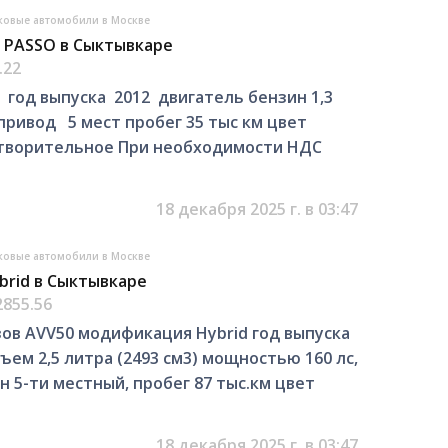
ковые автомобили в Москве
 PASSO в Сыктывкаре
.22
год выпуска 2012 двигатель бензин 1,3
привод 5 мест пробег 35 тыс км цвет
етворительное При необходимости НДС
18 декабря 2025 г. в 03:47
ковые автомобили в Москве
brid в Сыктывкаре
2855.56
зов AVV50 модификация Hybrid год выпуска
ъем 2,5 литра (2493 см3) мощностью 160 лс,
н 5-ти местный, пробег 87 тыс.км цвет
18 декабря 2025 г. в 03:47