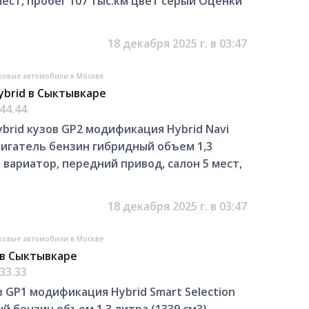
мест, пробег 107 тыс.км цвет серый Оценки
18 декабря 2025 г. в 03:47
ковые автомобили в Москве
ybrid в Сыктывкаре
44.44
ybrid кузов GP2 модификация Hybrid Navi
двигатель бензин гибридный объем 1,3
П вариатор, передний привод, салон 5 мест,
18 декабря 2025 г. в 03:47
ковые автомобили в Москве
 в Сыктывкаре
33.33
в GP1 модификация Hybrid Smart Selection
й бензин объем 1,3 литра (1339 см3)