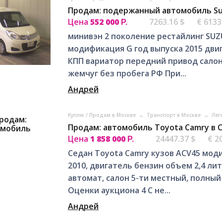
Продам: подержанный автомобиль Suz
Цена
552 000
7263.16 $
€ 6133
Р.
минивэн 2 поколение рестайлинг SUZU
модификация G год выпуска 2015 двиг
КПП вариатор передний привод салон 
жемчуг без пробега РФ При...
Андрей
Куплю / Продам в Москве
→
Транспорт в Москве
→
Лег
Продам: автомобиль Toyota Camry в 
Цена
1 858 000
24447.37 $
€ 2
Р.
Седан Toyota Camry кузов ACV45 модиф
2010, двигатель бензин объем 2,4 лит
автомат, салон 5-ти местный, полный
Оценки аукциона 4 C не...
Андрей