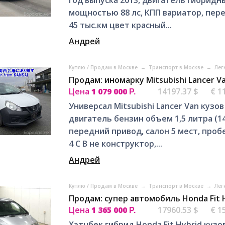
мощностью 88 лс, КПП вариатор, пере
45 тыс.км цвет красный...
Андрей
Куплю / Продам в Москве
→
Транспорт в Москве
→
Лег
Продам: иномарку Mitsubishi Lancer V
Цена
1 079 000
14197.37 $
€ 1
Р.
Универсал Mitsubishi Lancer Van кузо
двигатель бензин объем 1,5 литра (1
передний привод, салон 5 мест, проб
4 C B не конструктор,...
Андрей
Куплю / Продам в Москве
→
Транспорт в Москве
→
Лег
Продам: супер автомобиль Honda Fit 
Цена
1 365 000
17960.53 $
€ 1
Р.
Хэтчбек гибрид Honda Fit Hybrid кузо