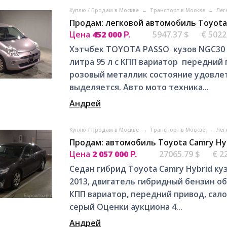
Куплю / Продам в Москве
→
Транспорт в Москве
→
Лег
Продам: легковой автомобиль Toyota
Цена
452 000
5947.37 $
€ 5022
Р.
Хэтчбек TOYOTA PASSO кузов NGC30 
литра 95 л с КПП вариатор передний 
розовый металлик состояние удовл
выделяется. Авто мото техника...
Андрей
Куплю / Продам в Москве
→
Транспорт в Москве
→
Лег
Продам: автомобиль Toyota Camry Hy
Цена
2 057 000
27065.79 $
€ 2
Р.
Седан гибрид Toyota Camry Hybrid ку
2013, двигатель гибридный бензин об
КПП вариатор, передний привод, сало
серый Оценки аукциона 4...
Андрей