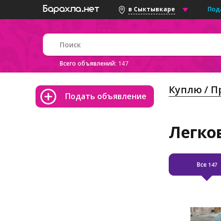
Под
в Сыктывкаре
Всего объявлений:
147
Куплю / 
Подать объявление
Легко
Все
147