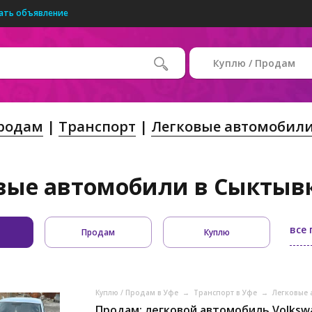
ать объявление
Куплю / Продам
Продам
Транспорт
Легковые автомобил
вые автомобили в Сыктывка
все
Продам
Куплю
Куплю / Продам в Уфе
→
Транспорт в Уфе
→
Легковые 
Продам: легковой автомобиль Volksw