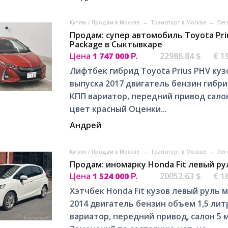
Куплю / Продам в Москве
→
Транспорт в Москве
→
Лег
Продам: супер автомобиль Toyota Pri
Package в Сыктывкаре
Цена
1 747 000
22986.84 $
€ 1
Р.
Лифтбек гибрид Toyota Prius PHV куз
выпуска 2017 двигатель бензин гибри
КПП вариатор, передний привод салон 
цвет красный Оценки...
Андрей
Куплю / Продам в Москве
→
Транспорт в Москве
→
Лег
Продам: иномарку Honda Fit левый ру
Цена
1 524 000
20052.63 $
€ 1
Р.
Хэтчбек Honda Fit кузов левый руль м
2014 двигатель бензин объем 1,5 литр
вариатор, передний привод, салон 5 