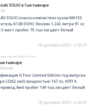
uki SOLIO в Сыктывкаре
.33
KI SOLIO класса компактвэн кузов MA15S
атель K12B DOHC бензин 1,242 литра 91 лс
5 мест пробег 75 тыс км цвет белый
18 декабря 2025 г. в 03:47
ковые автомобили в Москве
Сыктывкаре
0644.44
икация G Four Limited Edition год выпуска
ра (2362 см3) мощностью 167 лс, КПП 4
 привод 4wd пробег 149 тыс.км цвет белый
18 декабря 2025 г. в 03:47