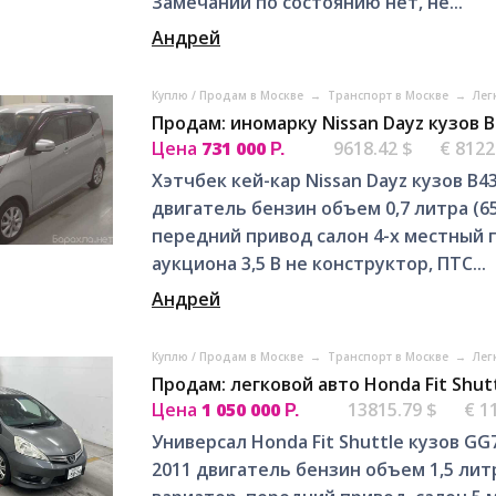
Замечаний по состоянию нет, не...
Андрей
Куплю / Продам в Москве
→
Транспорт в Москве
→
Лег
Продам: иномарку Nissan Dayz кузов 
Цена
731 000
9618.42 $
€ 8122
Р.
Хэтчбек кей-кар Nissan Dayz кузов B
двигатель бензин объем 0,7 литра (6
передний привод салон 4-х местный 
аукциона 3,5 B не конструктор, ПТС...
Андрей
Куплю / Продам в Москве
→
Транспорт в Москве
→
Лег
Продам: легковой авто Honda Fit Shut
Цена
1 050 000
13815.79 $
€ 1
Р.
Универсал Honda Fit Shuttle кузов G
2011 двигатель бензин объем 1,5 литр