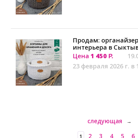
Продам: органайзер
интерьера в Сыкты
Цена
1 450
19.
Р.
23 февраля 2026 г. в 
следующая
→
2
3
4
5
6
1