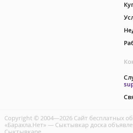
Ку
Ус
Не
Ра
Ко
Сл
su
Св
Copyright © 2004—2026
Сайт бесплатных о
«Барахла.Нет»
— Сыктывкар доска объявле
Сыктывкаре