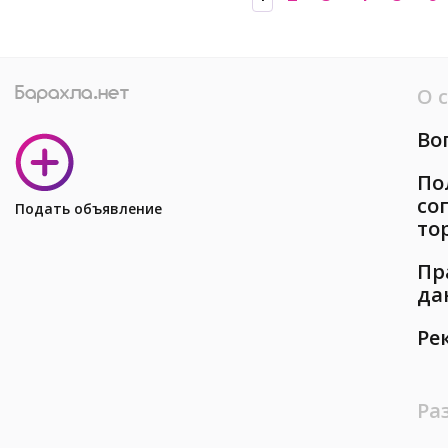
О 
Во
По
со
Подать объявление
то
Пр
да
Ре
Ра