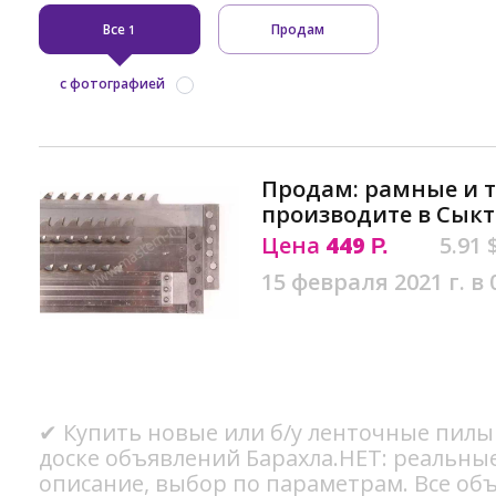
Все
Продам
1
с фотографией
Продам: рамные и 
производите в Сык
Цена
449
5.91 
Р.
15 февраля 2021 г. в 
✔ Купить новые или б/у ленточные пилы
доске объявлений Барахла.НЕТ: реальны
описание, выбор по параметрам. Все об