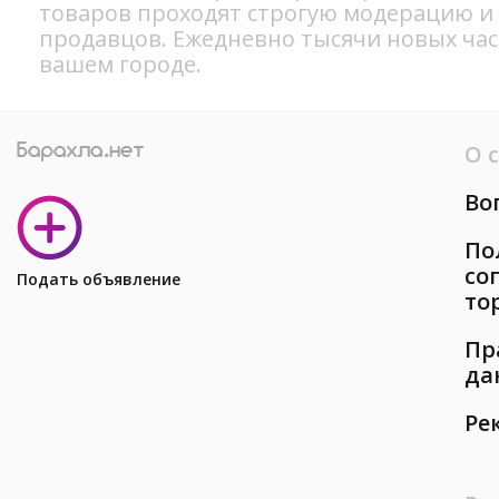
товаров проходят строгую модерацию и
продавцов. Ежедневно тысячи новых ча
вашем городе.
О 
Во
По
со
Подать объявление
то
Пр
да
Ре