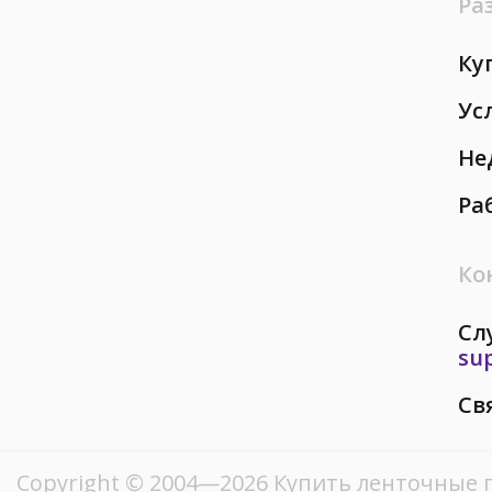
Ра
Ку
Ус
Не
Ра
Ко
Сл
su
Св
Copyright © 2004—2026 Купить ленточные 