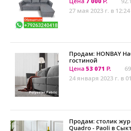
Цена
7 000
92.
Р.
27 мая 2023 г. в 12:24
Продам: HONBAY На
гостиной
Цена
53 071
69
Р.
24 января 2023 г. в 0
Продам: столик жу
Quadro - Paoli в Сы