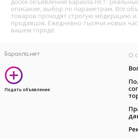
доске объявлений Барахла.НЕТ: реальны
описание, выбор по параметрам. Все об
товаров проходят строгую модерацию и
продавцов. Ежедневно тысячи новых ча
вашем городе.
О 
Во
По
со
Подать объявление
то
Пр
да
Ре