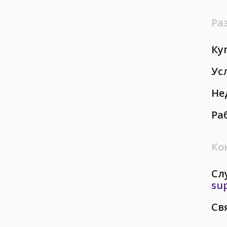
Ра
Ку
Ус
Не
Ра
Ко
Сл
su
Св