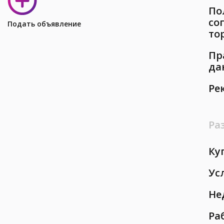
По
со
Подать объявление
то
Пр
да
Ре
Ра
Ку
Ус
Не
Ра