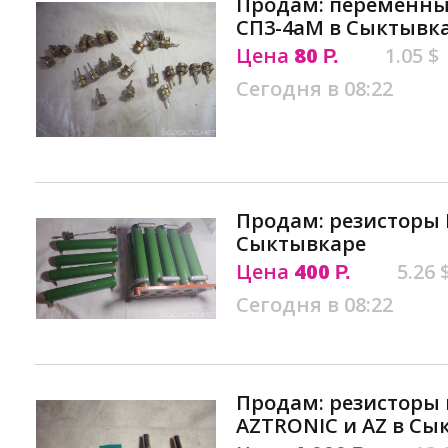
Продам: переменны
СП3-4аМ в Сыктывк
Цена
80
1.05 $
Р.
Сегодня в 08:22
Продам: резисторы П
Сыктывкаре
Цена
400
5.26 
Р.
Сегодня в 08:22
Продам: резисторы
AZTRONIC и AZ в Сы