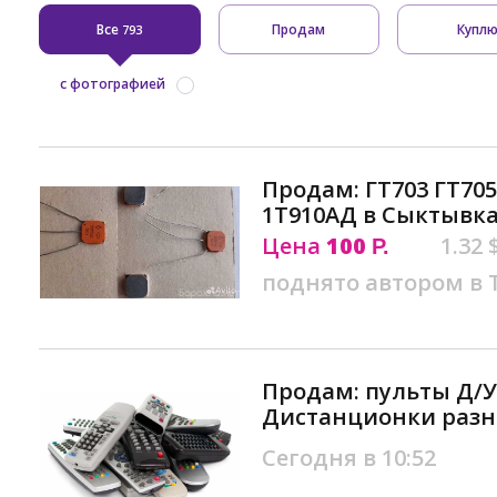
Все
Продам
Купл
793
с фотографией
Продам: ГТ703 ГТ705
1Т910АД в Сыктывк
Цена
100
1.32 
Р.
поднято автором в
Продам: пульты Д/У
Дистанционки разн
Сегодня в 10:52