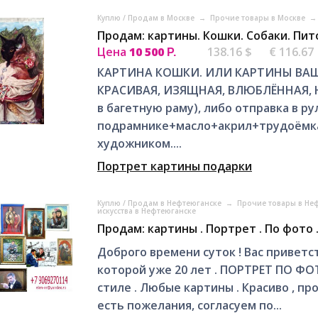
Куплю / Продам в Москве
→
Прочие товары в Москве
→
Продам: картины. Кошки. Собаки. Пи
Цена
10 500
138.16 $
€ 116.67
Р.
КАРТИНА КОШКИ. ИЛИ КАРТИНЫ ВА
КРАСИВАЯ, ИЗЯЩНАЯ, ВЛЮБЛЁННАЯ, Н
в багетную раму), либо отправка в ру
подрамнике+масло+акрил+трудоёмкая
художником....
Портрет картины подарки
Куплю / Продам в Нефтеюганске
→
Прочие товары в Не
искусства в Нефтеюганске
Продам: картины . Портрет . По фото 
Доброго времени суток ! Вас приветс
которой уже 20 лет . ПОРТРЕТ ПО Ф
стиле . Любые картины . Красиво , п
есть пожелания, согласуем по...