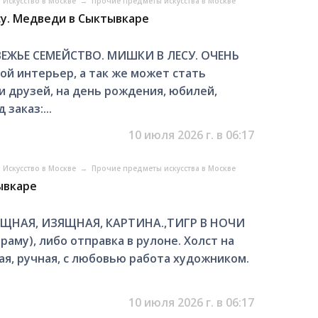
Искусство в Москве
→
Прочие предметы искусства в Москве
су. Медведи в Сыктывкаре
ВЕЖЬЕ СЕМЕЙСТВО. МИШКИ В ЛЕСУ. ОЧЕНЬ
й интерьер, а так же может стать
 друзей, на день рождения, юбилей,
 заказ:...
10 июля 2026 г. в 06:17
Искусство в Москве
→
Прочие предметы искусства в Москве
тывкаре
ОЩНАЯ, ИЗЯЩНАЯ, КАРТИНА.,ТИГР В НОЧИ
раму), либо отправка в рулоне. Холст на
, ручная, с любовью работа художником.
10 июля 2026 г. в 06:17