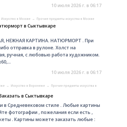
10 июля 2026 г. в 06:17
Искусство в Москве
→
Прочие предметы искусства в Москве
 Натюрморт в Сыктывкаре
Я, НЕЖНАЯ КАРТИНА. НАТЮРМОРТ . При
ибо отправка в рулоне. Холст на
, ручная, с любовью работа художником.
0,...
10 июля 2026 г. в 06:17
еже
→
Искусство в Воронеже
→
Прочие предметы искусства в
 Заказать в Сыктывкаре
 в Средневековом стиле . Любые картины
йте фотографии , пожелания если есть ,
кеты . Картины можете заказать любые :