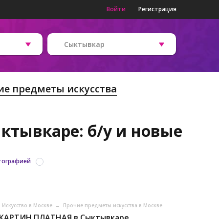
Войти
Регистрация
Сыктывкар
ие предметы искусства
ктывкаре: б/у и новые
тографией
Искусство в Москве
→
Прочие предметы искусства в Москве
 КАРТИН ПЛАТНАЯ в Сыктывкаре