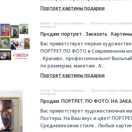
Портрет картины подарки
Куплю / Продам в Кемерово
→
Прочие товары в Кемер
Кемерово
Продам: портрет . Заказать . Картины
Вас приветствует первая художествен
ПОРТРЕТ ПО ФОТО в Современном или
. Красиво , профессионально! Высыла
по размерам, макетам . А...
Портрет картины подарки
Куплю / Продам в Кемерово
→
Прочие товары в Кемер
Кемерово
Продам: ПОРТРЕТ. ПО ФОТО. НА ЗАКА
Вас приветствует художественная ма
Постеры. На Ваш вкус и цвет! ПОРТР
Средневековом стиле . Любые картин