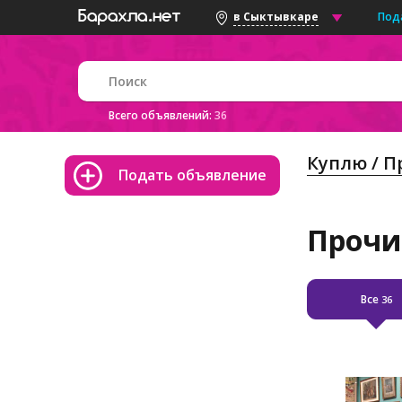
Под
в Сыктывкаре
Всего объявлений:
36
Куплю / 
Подать объявление
Прочи
Все
36