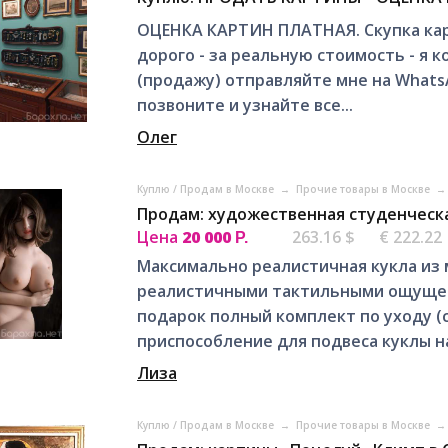
ОЦЕНКА КАРТИН ПЛАТНАЯ. Скупка кар
дорого - за реальную стоимость - я 
(продажу) отправляйте мне на Whats
позвоните и узнайте все...
Олег
Куплю / Продам в Москве
→
Прочие товары в Москве
→
Продам: художественная студенческа
Цена
20 000
263.16 $
€ 222.22
Р.
Максимально реалистичная кукла из 
реалистичными тактильными ощущени
подарок полный комплект по уходу (
приспособление для подвеса куклы на
Лиза
Куплю / Продам в Москве
→
Прочие товары в Москве
→