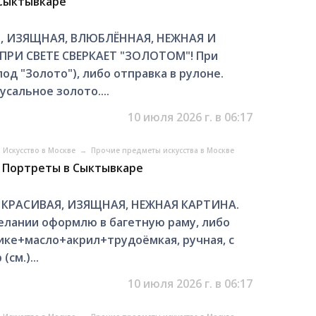
 Сыктывкаре
, ИЗЯЩНАЯ, ВЛЮБЛЁННАЯ, НЕЖНАЯ И
РИ СВЕТЕ СВЕРКАЕТ "ЗОЛОТОМ"! При
д "Золото"), либо отправка в рулоне.
сальное золото....
10 июля 2026 г. в 06:17
Искусство в Москве
→
Прочие предметы искусства в Москве
. Портреты в Сыктывкаре
 КРАСИВАЯ, ИЗЯЩНАЯ, НЕЖНАЯ КАРТИНА.
лании оформлю в багетную раму, либо
нике+масло+акрил+трудоёмкая, ручная, с
см.)...
10 июля 2026 г. в 06:17