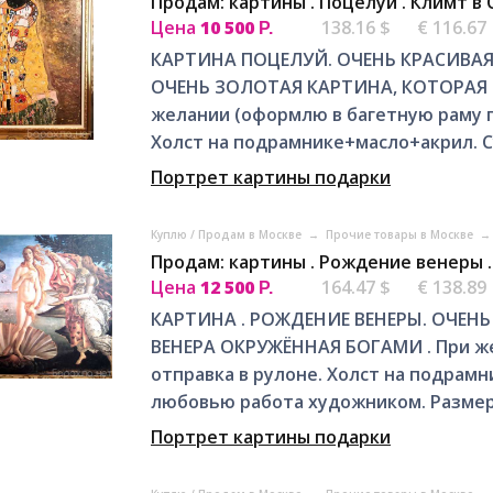
Продам: картины . Поцелуй . Климт в
Цена
10 500
138.16 $
€ 116.67
Р.
КАРТИНА ПОЦЕЛУЙ. ОЧЕНЬ КРАСИВАЯ
ОЧЕНЬ ЗОЛОТАЯ КАРТИНА, КОТОРАЯ П
желании (оформлю в багетную раму по
Холст на подрамнике+масло+акрил. Су
Портрет картины подарки
Куплю / Продам в Москве
→
Прочие товары в Москве
→
Продам: картины . Рождение венеры 
Цена
12 500
164.47 $
€ 138.89
Р.
КАРТИНА . РОЖДЕНИЕ ВЕНЕРЫ. ОЧЕНЬ
ВЕНЕРА ОКРУЖЁННАЯ БОГАМИ . При же
отправка в рулоне. Холст на подрам
любовью работа художником. Размер (
Портрет картины подарки