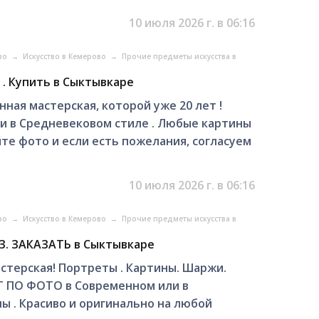
10 июля 2026 г. в 06:16
ово
→
Искусство в Кемерово
→
Прочие предметы искусства в
 . Купить в Сыктывкаре
ная мастерская, которой уже 20 лет !
 в Средневековом стиле . Любые картины
йте фото и если есть пожелания, согласуем
10 июля 2026 г. в 06:16
ово
→
Искусство в Кемерово
→
Прочие предметы искусства в
З. ЗАКАЗАТЬ в Сыктывкаре
стерская! Портреты . Картины. Шаржи.
ЕТ ПО ФОТО в Современном или в
ы . Красиво и оригинально на любой