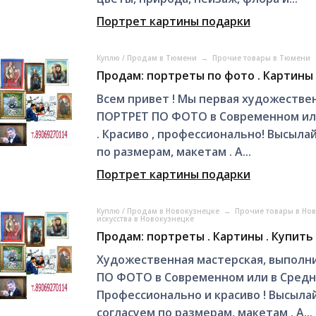
Портрет картины подарки
Куплю / Продам в Тюмени
→
Прочие товары в Тюмени
Продам: портреты по фото . Картины 
Всем привет ! Мы первая художествен
ПОРТРЕТ ПО ФОТО в Современном или
. Красиво , профессионально! Высыла
по размерам, макетам . А...
Портрет картины подарки
Куплю / Продам в Новокузнецке
→
Прочие товары в Но
искусства в Новокузнецке
Продам: портреты . Картины . Купить
Художественная мастерская, выполни
ПО ФОТО в Современном или в Средне
Профессионально и красиво ! Высыла
согласуем по размерам, макетам . А...