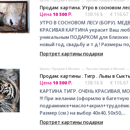
Куплю / Продам в Москве
→
Прочие товары в Москве
→
Продам: картина. Утро в сосновом ле
Цена
10 500
138.16 $
€ 116.67
Р.
УТРО В СОСНОВОМ ЛЕСУ (БОРУ). МЕД
КРАСИВАЯ КАРТИНА украсит Ваш любо
уникальным ПОДАРКОМ для близких и
новый год, свадьбу и т.д ! Размеры под
Портрет картины подарки
Куплю / Продам в Москве
→
Прочие товары в Москве
→
Продам: картины . Тигр . Львы в Сык
Цена
10 500
138.16 $
€ 116.67
Р.
КАРТИНА ТИГР. ОЧЕНЬ КРАСИВАЯ, М
!!! При желании (оформлю в багетную 
подрамнике+масло+акрил+трудоёмкая
Размер (см.) на выбор 40х40, 50х50,...
Портрет картины подарки