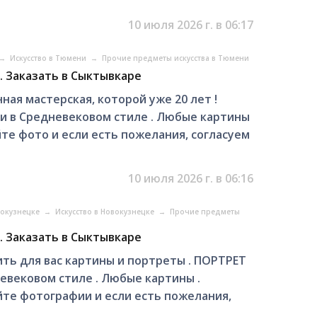
10 июля 2026 г. в 06:17
→
Искусство в Тюмени
→
Прочие предметы искусства в Тюмени
. Заказать в Сыктывкаре
ная мастерская, которой уже 20 лет !
 в Средневековом стиле . Любые картины
йте фото и если есть пожелания, согласуем
10 июля 2026 г. в 06:16
вокузнецке
→
Искусство в Новокузнецке
→
Прочие предметы
 . Заказать в Сыктывкаре
ть для вас картины и портреты . ПОРТРЕТ
вековом стиле . Любые картины .
йте фотографии и если есть пожелания,