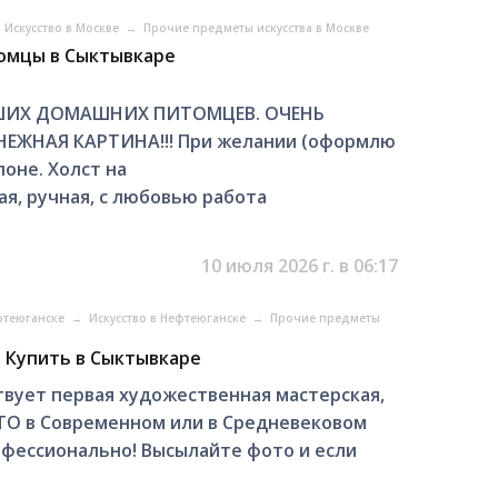
Искусство в Москве
→
Прочие предметы искусства в Москве
томцы в Сыктывкаре
ШИХ ДОМАШНИХ ПИТОМЦЕВ. ОЧЕНЬ
ЕЖНАЯ КАРТИНА!!! При желании (оформлю
лоне. Холст на
, ручная, с любовью работа
10 июля 2026 г. в 06:17
фтеюганске
→
Искусство в Нефтеюганске
→
Прочие предметы
. Купить в Сыктывкаре
твует первая художественная мастерская,
ОТО в Современном или в Средневековом
рофессионально! Высылайте фото и если