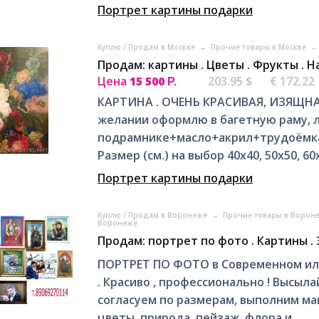
Портрет картины подарки
Куплю / Продам в Москве
→
Прочие товары в Москве
→
Продам: картины . Цветы . Фрукты .
Цена
15 500
203.95 $
€ 172.22
Р.
КАРТИНА . ОЧЕНЬ КРАСИВАЯ, ИЗЯЩНА
желании оформлю в багетную раму, л
подрамнике+масло+акрил+трудоёмкая
Размер (см.) на выбор 40х40, 50х50, 60х6
Портрет картины подарки
Куплю / Продам в Воронеже
→
Прочие товары в Ворон
Воронеже
Продам: портрет по фото . Картины .
ПОРТРЕТ ПО ФОТО в Современном или
. Красиво , профессионально ! Высыла
согласуем по размерам, выполним ма
цветы, природа, пейзаж, флора и...