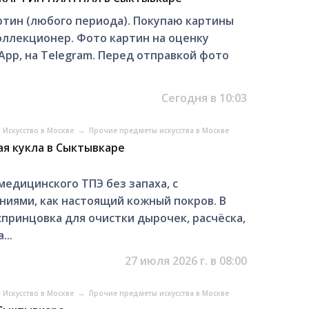
тин (любого периода). Покупаю картины
коллекционер. Фото картин на оценку
App, на Telegram. Перед отправкой фото
Сегодня в 10:03
Искусство в Москве
→
Прочие предметы искусства в Москве
я кукла в Сыктывкаре
медицинского ТПЭ без запаха, с
ями, как настоящий кожный покров. В
спринцовка для очистки дырочек, расчёска,
...
27 июля 2026 г. в 08:00
Искусство в Москве
→
Прочие предметы искусства в Москве