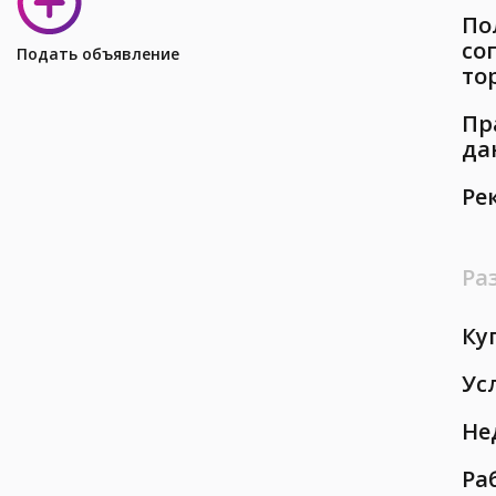
По
со
Подать объявление
то
Пр
да
Ре
Ра
Ку
Ус
Не
Ра