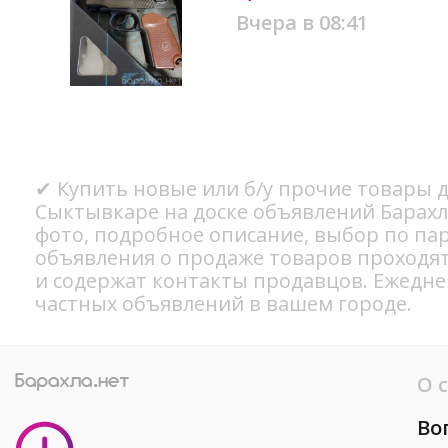
Вчера в 08:41
✔ Купить новые или б/у прочие товары 
Сыктывкаре на доске объявлений Барахл
фото, подробное описание, выбор по па
объявления о продаже товаров проходя
и содержат контакты продавцов. Ежедн
частных объявлений в вашем городе.
О 
Во