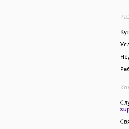
Ра
Ку
Ус
Не
Ра
Ко
Сл
su
Св