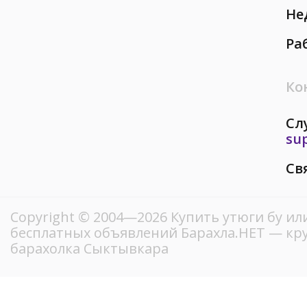
Не
Ра
Ко
Сл
su
Св
Copyright © 2004—2026 Купить утюги бу ил
бесплатных объявлений Барахла.НЕТ — кр
барахолка Сыктывкара