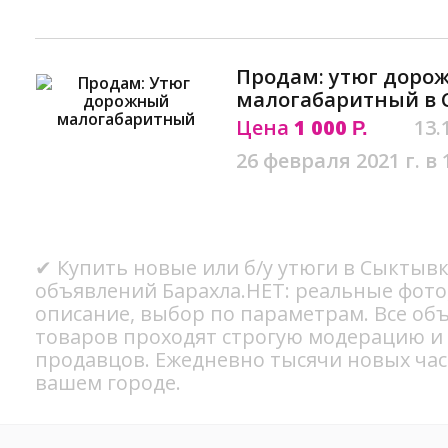
Продам: утюг доро
малогабаритный в 
Цена
1 000
13.
Р.
26 февраля 2021 г. в 
✔ Купить новые или б/у утюги в Сыктывк
объявлений Барахла.НЕТ: реальные фото
описание, выбор по параметрам. Все об
товаров проходят строгую модерацию и
продавцов. Ежедневно тысячи новых ча
вашем городе.