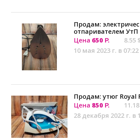
Продам: электричес
отпаривателем УтП
Цена
650
8.55 
Р.
10 мая 2023 г. в 07:22
Продам: утюг Royal 
Цена
850
11.18
Р.
28 декабря 2022 г. в 