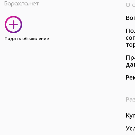
О 
Во
По
со
Подать объявление
то
Пр
да
Ре
Ра
Ку
Ус