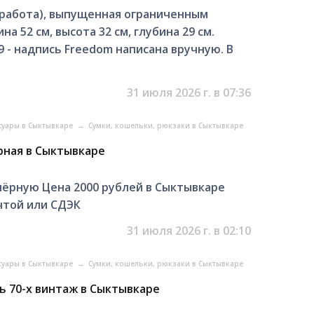
я работа), выпущенная ограниченным
а 52 см, высота 32 см, глубина 29 см.
9 - надпись Freedom написана вручную. В
31 июля 2026 г. в 07:36
суары в Сыктывкаре
→
Сумки, кошельки, рюкзаки в Сыктывкаре
рная в Сыктывкаре
ёрную Цена 2000 рублей в Сыктывкаре
чтой или СДЭК
31 июля 2026 г. в 02:10
суары в Сыктывкаре
→
Сумки, кошельки, рюкзаки в Сыктывкаре
ь 70-х винтаж в Сыктывкаре