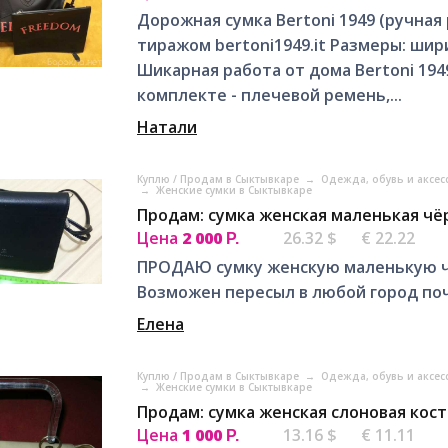
Дорожная сумка Bertoni 1949 (ручна
тиражом bertoni1949.it Размеры: ширин
Шикарная работа от дома Bertoni 194
комплекте - плечевой ремень,...
Натали
Куплю / Продам в Сыктывкаре
→
Одежда, обувь и аксес
→
Женские сумки в Сыктывкаре
Продам: сумка женская маленькая чё
Цена
2 000
26.32 $
€ 22.22
Р.
ПРОДАЮ сумку женскую маленькую ч
Возможен пересыл в любой город по
Елена
Куплю / Продам в Сыктывкаре
→
Одежда, обувь и аксес
→
Женские сумки в Сыктывкаре
Продам: сумка женская слоновая кост
Цена
1 000
13.16 $
€ 11.11
Р.