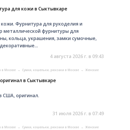
тура для кожи в Сыктывкаре
 кожи. Фурнитура для рукоделия и
ор металлической фурнитуры для
ны, кольца, украшения, замки сумочные,
декоративные...
4 августа 2026 г. в 09:43
ы в Москве
→
Сумки, кошельки, рюкзаки в Москве
→
Женские
, оригинал в Сыктывкаре
из США, оригинал.
31 июля 2026 г. в 07:49
ы в Москве
→
Сумки, кошельки, рюкзаки в Москве
→
Женские