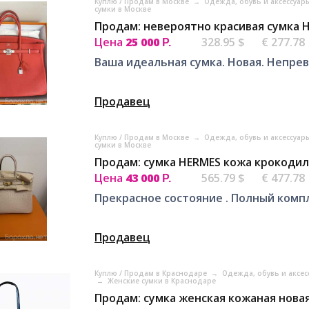
Куплю / Продам в Москве
→
Одежда, обувь и аксессуар
сумки в Москве
Продам: невероятно красивая сумка 
Цена
25 000
328.95 $
€ 277.78
Р.
Ваша идеальная сумка. Новая. Непре
Продавец
Куплю / Продам в Москве
→
Одежда, обувь и аксессуар
сумки в Москве
Продам: сумка HERMES кожа крокодил
Цена
43 000
565.79 $
€ 477.78
Р.
Прекрасное состояние . Полный комп
Продавец
Куплю / Продам в Краснодаре
→
Одежда, обувь и аксе
→
Женские сумки в Краснодаре
Продам: сумка женская кожаная нова