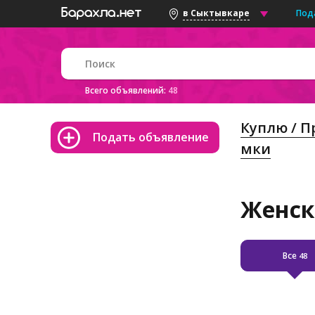
Под
в Сыктывкаре
Всего объявлений:
48
Куплю / 
Подать объявление
мки
Женск
Все
48