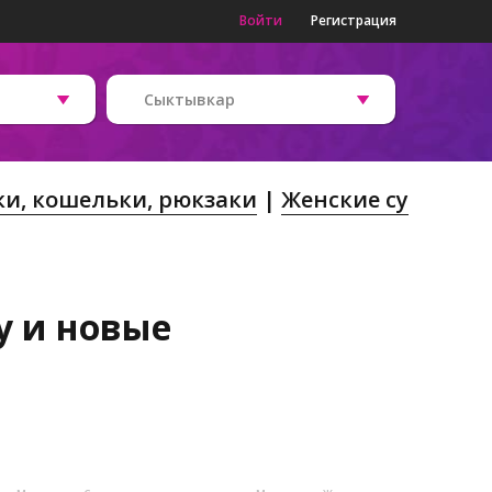
Войти
Регистрация
Сыктывкар
и, кошельки, рюкзаки
Женские су
у и новые