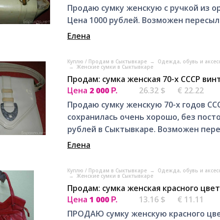
Продаю сумку женскую с ручкой из ор
Цена 1000 рублей. Возможен пересыл
Елена
Куплю / Продам в Сыктывкаре
→
Одежда, обувь и аксес
→
Женские сумки в Сыктывкаре
Продам: сумка женская 70-х СССР вин
Цена
2 000
26.32 $
€ 22.22
Р.
Продаю сумку женскую 70-х годов ССС
сохранилась очень хорошо, без посто
рублей в Сыктывкаре. Возможен пере
Елена
Куплю / Продам в Сыктывкаре
→
Одежда, обувь и аксес
→
Женские сумки в Сыктывкаре
Продам: сумка женская красного цве
Цена
1 000
13.16 $
€ 11.11
Р.
ПРОДАЮ сумку женскую красного цве