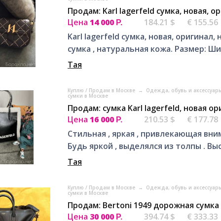
Продам: Karl lagerfeld сумка, новая, 
Цена
14 000
184.21 $
€ 155.56
Р.
Karl lagerfeld сумка, новая, оригинал
сумка , натуральная кожа. Размер: Ши
Тая
Куплю / Продам в Москве
→
Одежда, обувь и аксессуар
сумки в Москве
Продам: сумка Karl lagerfeld, новая о
Цена
16 000
210.53 $
€ 177.78
Р.
Стильная , яркая , привлекающая внима
Будь яркой , выделялся из толпы . Выс
Тая
Куплю / Продам в Москве
→
Одежда, обувь и аксессуар
сумки в Москве
Продам: Bertoni 1949 дорожная сумка
Цена
30 000
394.74 $
€ 333.33
Р.