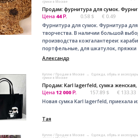
сумки в Москве
Продам: фурнитура для сумок. Фурни
Цена
44
0.58 $
€ 0.49
Р.
Фурнитура для сумок. Фурнитура для
творчества. В наличии большой выб
производства кожгалантереи: караби
портфельные, для шкатулок, пряжки 
Александр
Куплю / Продам в Москве
→
Одежда, обувь и аксессуар
сумки в Москве
Продам: Karl lagerfeld, сумка женская
Цена
12 000
157.89 $
€ 133.33
Р.
Новая сумка Karl lagerfeld, приехала 
Тая
Куплю / Продам в Москве
→
Одежда, обувь и аксессуар