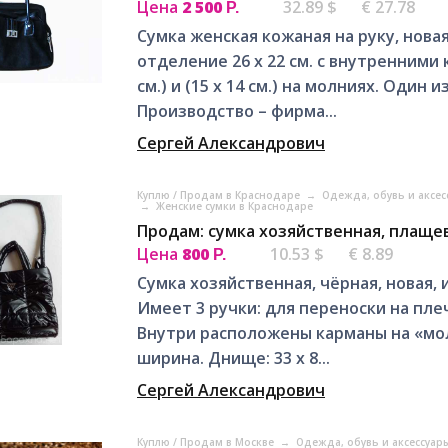
Цена
2 500
32.89 $
€ 27.78
Р.
Сумка женская кожаная на руку, нова
отделение 26 х 22 см. с внутренними 
см.) и (15 х 14 см.) на молниях. Один
Производство – фирма...
Сергей Александрович
Куплю / Продам в Краснодаре
→
Одежда, обувь и аксе
→
Женские сумки в Краснодаре
Продам: сумка хозяйственная, плаще
Цена
800
10.53 $
€ 8.89
Р.
Сумка хозяйственная, чёрная, новая,
Имеет 3 ручки: для переноски на пле
Внутри расположены карманы на «молни
ширина. Днище: 33 х 8...
Сергей Александрович
Куплю / Продам в Москве
→
Одежда, обувь и аксессуар