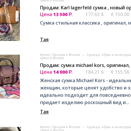
сумки в Москве
Продам: Karl lagerfeld сумка , новый 
Цена
13 500
177.63 $
€ 150.00
Р.
Сумка стильная классика , оригинал, н
Тая
Куплю / Продам в Москве
→
Одежда, обувь и аксессуар
сумки в Москве
Продам: сумка michael kors, оригинал
Цена
14 000
184.21 $
€ 155.56
Р.
Женская сумка Michael Kors - идеаль
женщин, которые ценят удобство и 
идеально подходит для повседневног
придает изделию роскошный вид и...
Тая
Куплю / Продам в Москве
→
Одежда, обувь и аксессуар
сумки в Москве