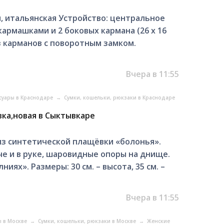
я, итальянская Устройство: центральное
кармашками и 2 боковых кармана (26 х 16
 из карманов с поворотным замком.
Вчера в 11:55
ссуары в Краснодаре
→
Сумки, кошельки, рюкзаки в Краснодаре
вка,новая в Сыктывкаре
 из синтетической плащёвки «болонья».
че и в руке, шаровидные опоры на днище.
ях». Размеры: 30 см. – высота, 35 см. –
Вчера в 11:55
ы в Москве
→
Сумки, кошельки, рюкзаки в Москве
→
Женские