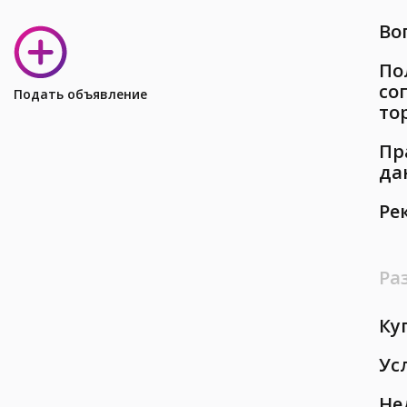
Во
По
со
Подать объявление
то
Пр
да
Ре
Ра
Ку
Ус
Не