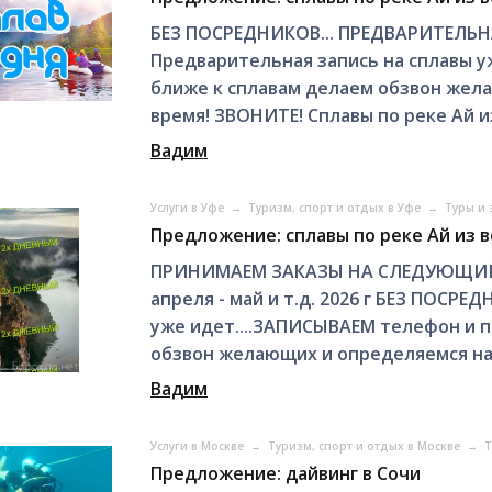
БЕЗ ПОСРЕДНИКОВ... ПРЕДВАРИТЕЛЬНАЯ
Предварительная запись на сплавы у
ближе к сплавам делаем обзвон жела
время! ЗВОНИТЕ! Сплавы по реке Ай из
Вадим
Услуги в Уфе
→
Туризм, спорт и отдых в Уфе
→
Туры и 
Предложение: сплавы по реке Ай из в
ПРИНИМАЕМ ЗАКАЗЫ НА СЛЕДУЮЩИЙ 
апреля - май и т.д. 2026 г БЕЗ ПОСРЕ
уже идет....ЗАПИСЫВАЕМ телефон и 
обзвон желающих и определяемся на 
Вадим
Услуги в Москве
→
Туризм, спорт и отдых в Москве
→
Т
Предложение: дайвинг в Сочи