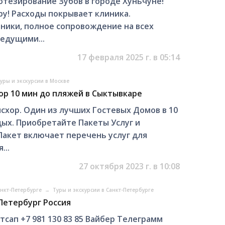
тезирование Зубов в городе Хуньчуне!
ру! Расходы покрывает клиника.
ники, полное сопровождение на всех
ведущими...
17 февраля 2025 г. в 05:14
уры и экскурсии в Москве
р 10 мин до пляжей в Сыктывкаре
схор. Один из лучших Гостевых Домов в 10
дых. Приобретайте Пакеты Услуг и
Пакет включает перечень услуг для
...
27 октября 2023 г. в 10:08
анкт-Петербурге
→
Туры и экскурсии в Санкт-Петербурге
Петербург Россия
тсап +7 981 130 83 85 Вайбер Телеграмм