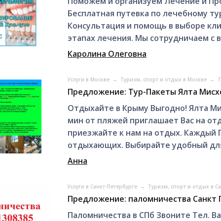
Поможем и организуем Лечение и Про
Бесплатная путевка по лечебному ту
Консультация и помощь в выборе кли
этапах лечения. Мы сотрудничаем с 
Каролина Олеговна
Услуги в Москве
→
Туризм, спорт и отдых в Москве
→
Т
Предложение: Тур-Пакеты Ялта Мисхо
Отдыхайте в Крыму Выгодно! Ялта Ми
мин от пляжей приглашает Вас на от
приезжайте к нам на отдых. Каждый 
отдыхающих. Выбирайте удобный для
Анна
Услуги в Санкт-Петербурге
→
Туризм, спорт и отдых в С
Предложение: паломничества Санкт 
Паломничества в СПб Звоните Тел. Ва