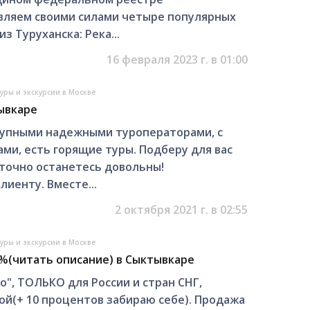
авляем своими силами четыре популярных
з Туруханска: Река...
16 февраля 2023 г. в 01:00
уры и экскурсии в Москве
ывкаре
крупными надежными туроператорами, с
ми, есть горящие туры. Подберу для вас
точно останетесь довольны!
иенту. Вместе...
2 октября 2021 г. в 02:55
уры и экскурсии в Москве
%(читать описание) в Сыктывкаре
", ТОЛЬКО для России и стран СНГ,
ой(+ 10 процентов забираю себе). Продажа