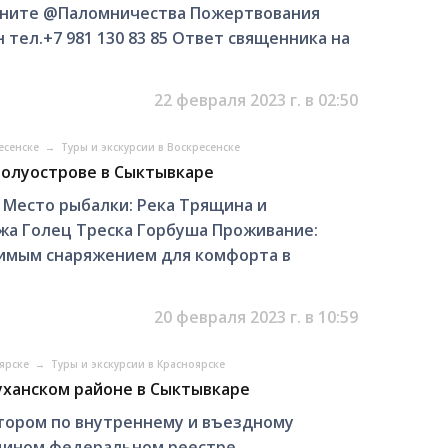
оните @Паломничества Пожертвования
 тел.+7 981 130 83 85 Ответ священника на
22 февраля 2023 г. в 02:50
ресенске
→
Туры и экскурсии в Воскресенске
полуострове в Сыктывкаре
 Место рыбалки: Река Трящина и
жа Голец Треска Горбуша Проживание:
димым снаряжением для комфорта в
20 февраля 2023 г. в 10:59
оярске
→
Туры и экскурсии в Красноярске
уханском районе в Сыктывкаре
тором по внутреннему и въездному
Едином федеральном реестре