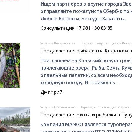
Ищем партнеров в другие города Зв
отправляйте пожалуйста Сберб-к по н
Любые Вопросы, Беседы, Заказать...
Консультация +7 981 130 83 85
Услуги в Воскресенске
→
Туризм, спорт и отдых в Воск
Предложение: рыбалка на Кольском 
Приглашаем на Кольский полуостров!
прилегающие озера. Рыба: Сёмга Кум
отдельные палатки, со всем необхо
холодную погоду. В стоимость...
Дмитрий
Услуги в Красноярске
→
Туризм, спорт и отдых в Красн
Предложение: охота и рыбалка в Тур
Компания MANGO является туропера
туризму под номером РТО 022404 в 