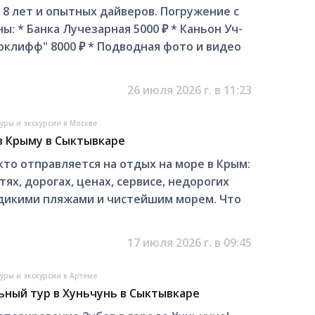
с 8 лет и опытных дайверов. Погружение с
ы: * Банка Лучезарная 5000 ₽ * Каньон Уч-
оклифф" 8000 ₽ * Подводная фото и видео
26 июля 2026 г. в 11:23
уры и экскурсии в Москве
в Крыму в Сыктывкаре
кто отправляется на отдых на море в Крым:
х, дорогах, ценах, сервисе, недорогих
 дикими пляжами и чистейшим морем. Что
17 июля 2026 г. в 09:45
уры и экскурсии в Артёме
ный тур в Хуньчунь в Сыктывкаре