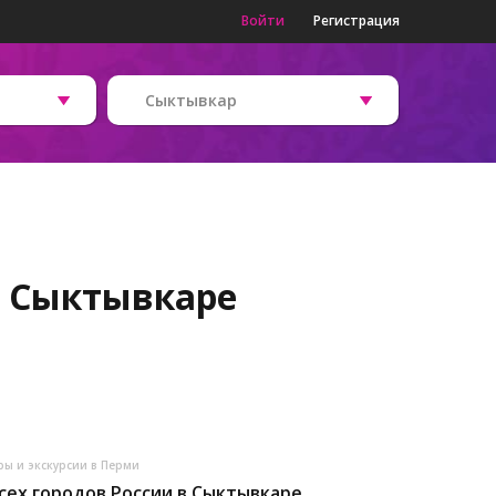
Войти
Регистрация
Сыктывкар
в Сыктывкаре
ры и экскурсии в Перми
сех городов России в Сыктывкаре