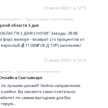
21 июня 2020 г. в 12:13
анкт-Петербурге
→
Туры и экскурсии в Санкт-Петербурге
ской области 3 дня
БЛАСТИ 3 ДНЯ/2 НОЧИ" Заезды: 28.08-
бом форс мажоре - возврат сто процентов от
) взрослый 💰 11 000₽ (Ж.Д ТУР) школьник/
21 июня 2020 г. в 12:12
ферополе
→
Туры и экскурсии в Симферополе
Онлайн в Сыктывкаре
 по лучшим ценам!!! Любое направление.
о рейсе. Вы сможете самостоятельно
иабилет по самым выгодным для Вас
тирую...