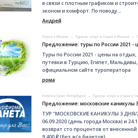
в связи с плотным графиком и строи
эконом и комфорт. По поводу...
Андрей
Услуги в Москве
→
Туризм, спорт и отдых в Москве
→
Т
Предложение: туры по России 2021 - 
Туры по России 2021 - цены на отдых
путевки в Турцию, Египет, Мальдивы,
официальном сайте туроператора
рома
Услуги в Санкт-Петербурге
→
Туризм, спорт и отдых в С
Предложение: московские каникулы 3
ТУР "МОСКОВСКИЕ КАНИКУЛЫ 3 ДНЯ/2 НО
06.09.2020 (день города Москва) и 24
возврат сто процентов от внесенной 
9 400 ₽ (без ж/д билетов)...