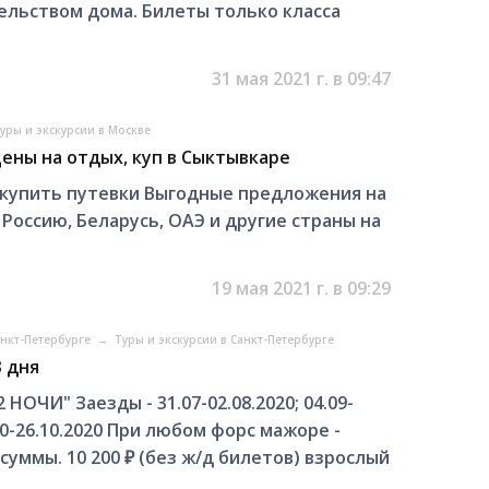
тельством дома. Билеты только класса
31 мая 2021 г. в 09:47
уры и экскурсии в Москве
цены на отдых, куп в Сыктывкаре
, купить путевки Выгодные предложения на
 Россию, Беларусь, ОАЭ и другие страны на
19 мая 2021 г. в 09:29
анкт-Петербурге
→
Туры и экскурсии в Санкт-Петербурге
 дня
ЧИ" Заезды - 31.07-02.08.2020; 04.09-
.10-26.10.2020 При любом форс мажоре -
суммы. 10 200 ₽ (без ж/д билетов) взрослый