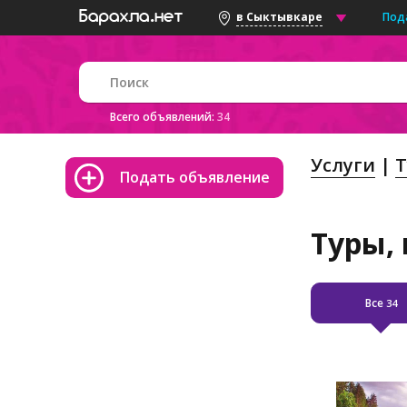
Под
в Сыктывкаре
Всего объявлений:
34
Услуги
Т
Подать объявление
Туры,
Все
34