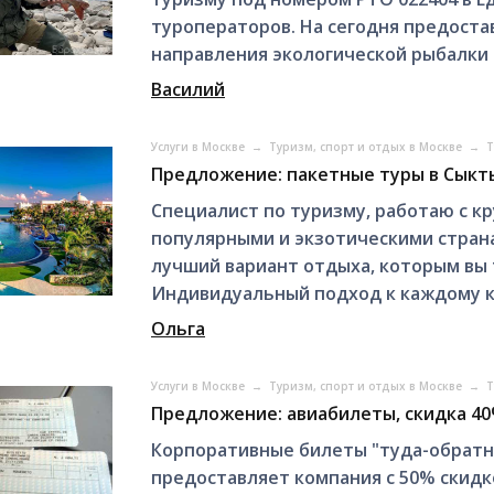
туроператоров. На сегодня предост
направления экологической рыбалки и
Василий
Услуги в Москве
→
Туризм, спорт и отдых в Москве
→
Т
Предложение: пакетные туры в Сыкт
Специалист по туризму, работаю с 
популярными и экзотическими страна
лучший вариант отдыха, которым вы 
Индивидуальный подход к каждому кл
Ольга
Услуги в Москве
→
Туризм, спорт и отдых в Москве
→
Т
Предложение: авиабилеты, скидка 40
Корпоративные билеты "туда-обратно
предоставляет компания с 50% скидк