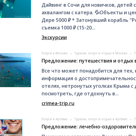
Дайвинг в Сочи для новичков, детей 
аквалангом с катера. 💦Объекты и цен
Дере 5000 ₽ * Затонувший корабль "Р
съемка 1000 ₽ (15-20...
Экскурсии
Услуги в Москве
→
Туризм, спорт и отдых в Москве
→
Т
Предложение: путешествия и отдых 
Все что может понадобится для тех, 
информация о достопримечательностя
отелях, нетронутых уголках Крыма с
посмотреть, где отдохнуть в...
crimea-trip.ru
Услуги в Артёме
→
Туризм, спорт и отдых в Артёме
→
Т
Предложение: лечебно-оздоровитель